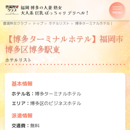
福岡 博多の人妻 熟女
大人系 巨乳 ぽっちゃり デリヘル！
MENU
豊満熟女クラブ
»
トップ
»
ホテルリスト
»
博多ターミナルホテル |
【博多ターミナルホテル】福岡市
博多区博多駅東
ホテルリスト
基本情報
ホテル名：
博多ターミナルホテル
エリア：
博多区のビジネスホテル
派遣情報
交通費：
無料