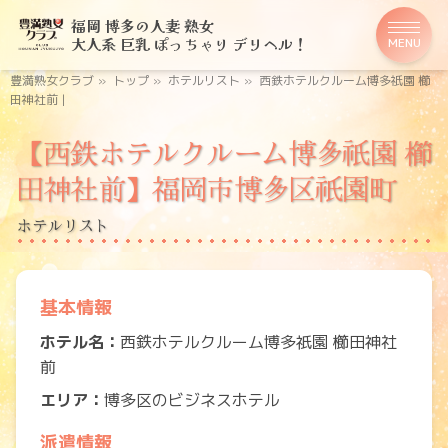
福岡 博多の人妻 熟女
大人系 巨乳 ぽっちゃり デリヘル！
MENU
豊満熟女クラブ
»
トップ
»
ホテルリスト
»
西鉄ホテルクルーム博多祇園 櫛
田神社前 |
【西鉄ホテルクルーム博多祇園 櫛
田神社前】福岡市博多区祇園町
ホテルリスト
基本情報
ホテル名：
西鉄ホテルクルーム博多祇園 櫛田神社
前
エリア：
博多区のビジネスホテル
派遣情報