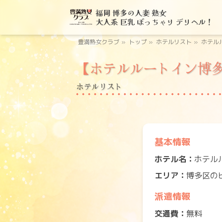
福岡 博多の人妻 熟女
大人系 巨乳 ぽっちゃり デリヘル！
豊満熟女クラブ
»
トップ
»
ホテルリスト
»
ホテルル
【ホテルルートイン博
ホテルリスト
基本情報
ホテル名：
ホテル
エリア：
博多区の
派遣情報
交通費：
無料