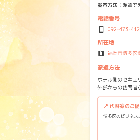
案内方法：
派遣で
電話番号
smartphone
092-473-41
所在地
map
福岡市博多区博
派遣方法
ホテル側のセキュ
外部からの訪問者
📍 代替案のご
博多区のビジネス