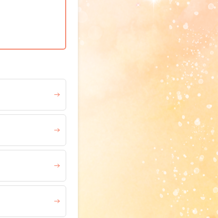
→
→
→
→