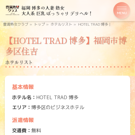
福岡 博多の人妻 熟女
大人系 巨乳 ぽっちゃり デリヘル！
MENU
豊満熟女クラブ
»
トップ
»
ホテルリスト
»
HOTEL TRAD 博多 |
【HOTEL TRAD 博多】福岡市博
多区住吉
ホテルリスト
基本情報
ホテル名：
HOTEL TRAD 博多
エリア：
博多区のビジネスホテル
派遣情報
交通費：
無料